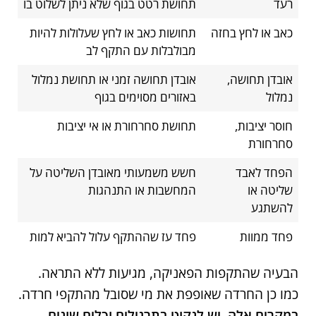
רעד
תחושת רטט בגוף שלא ניתן לשלוט בו
כאב או לחץ בחזה
תחושות כאב או לחץ שעלולות להיות
מבולבלות עם התקף לב
אובדן תחושה,
אובדן תחושה זמני או תחושת נמלול
נמלול
באזורים מסוימים בגוף
חוסר יציבות,
תחושת סחרחורת או אי יציבות
סחרחורת
הפחד לאבד
חשש משמעותי מאובדן השליטה על
שליטה או
המחשבות או התנהגות
להשתגע
פחד ממוות
פחד עז שההתקף עלול להביא למות
הבעיה שהתקפות הפאניקה, מגיעות ללא התראה.
כמו כן החרדה שאופפת את מי שסובל מהתקפי חרדה.
במקרים אלה, יש לנקוט בתרגילים וכלים שונים