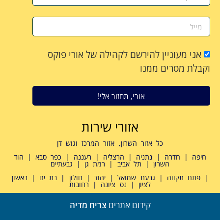
אני מעוניין להירשם לקהילה של אורי פוקס
וקבלת מסרים ממנו
אורי, תחזור אלי!
אזורי שירות
כל אזור השרון, אזור המרכז וגוש דן
חיפה | חדרה | נתניה | הרצליה | רעננה | כפר סבא | הוד
השרון | תל אביב | רמת גן | גבעתיים
| פתח תקווה | גבעת שמואל | יהוד | חולון | בת ים | ראשון
לציון | נס ציונה | רחובות
קידום אתרים
צריח מדיה