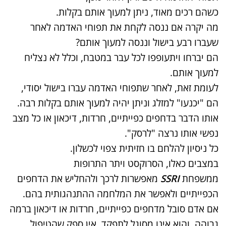
כשהם רכים מאוד, ניתן למעוך אותם בקלות.
מה יקרה אם ננסה לקחת את תפוחי האדמה לאחר
שעברו רבע בישול וננסה למעוך אותם?
הם יברחו ויתעופפו לכל עבר במטבח, וכלל לא נצליח
למעוך אותם.
לעומת זאת, לאחר שתפוחי האדמה עברו בישול יסודי,
הם "יכנעו" למזלג וניתן יהיה למעוך אותם בקלות רבה.
אותו הדבר בדחפים כפייתיים, חרדות, דיכאון או כל מצב
נפשי אותו נרצה "לרסק".
כל ניסיון להלחם בו חזיתית צפוי לכשלון.
במצבים כאלו, הסרוקסט ויתר התרופות
ממשפחת
SSRI
מאפשרות לרכך ולהחליש את הדחפים
הכפייתיים ולאפשר את המלחמה ההתנהגותית בהם.
אם אדם סובל מדחפים כפייתיים, חרדות או דיכאון ברמה
גבוהה, והוא אינו מסוגל לתפקד, אין ספק שהטיפול