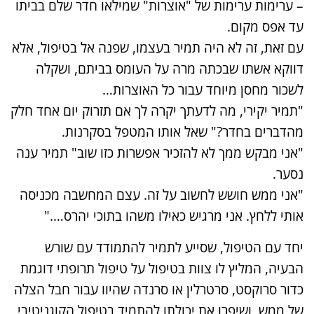
– ערימות ערימות של "אוצרות" שמילאו חדר שלם בביתו
עד אפס מקום.
עם זאת, זה לא היה תמיר בעצמו, שפנה אל בטיפול, אלא
דווקא אשתו שבכתה מרה על העומס בביתם, ושקלה
לשכור מחסן מיוחד עבור כל האוצרות…
"תמיר יקירי, מה לדעתך יקרה לך אם תזרוק יום אחד חלק
מהדברים בחדר?" שאל אותו המטפל בסקרנות.
"אני מבקש ממך לא להזכיר אפשרות כזו שוב" תמיר ענה
נסער.
"אני ממש חושש לחשוב על זה. עצם המחשבה מכניסה
אותי ללחץ. אני מרגיש כאילו משהו בתוכי יהרס…."
יחד עם הטיפול, שסייע לתמיר להתמודד עם שורש
הבעיה, המליץ לו צוות בטיפול על טיפול תרופתי דוגמת
כדור סרוקסט, סרטרלין או סרנדה שהיוו עבור חבל הצלה
של ממש, ושיפרו את יכולתו להתמיד בטיפול הקוגניטיבי