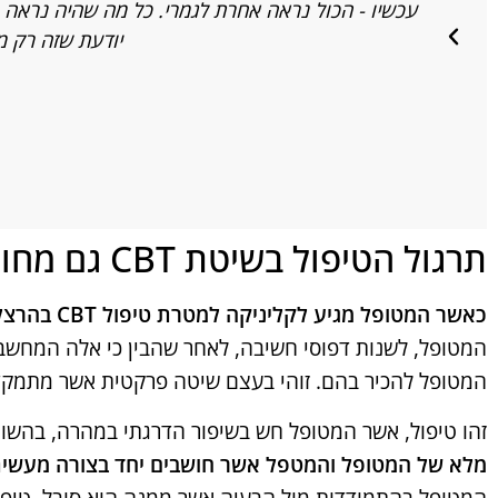
עכשיו - הכול נראה אחרת לגמרי. כל מה שהיה נראה כ
יודעת שזה רק מ
תרגול הטיפול בשיטת CBT גם מחוץ לקליניקה
כאשר המטופל מגיע לקליניקה למטרת טיפול CBT בהרצליה, הוא אף צריך לדעת כי עליו ליישם את השיטה גם כשהוא מחוץ לקליניקה.
המטופל, לשנות דפוסי חשיבה, לאחר שהבין כי אלה המחשב
המטופל להכיר בהם. זוהי בעצם שיטה פרקטית אשר מתמקדת ב
זהו טיפול, אשר המטופל חש בשיפור הדרגתי במהרה, בהשווא
מלא של המטופל והמטפל אשר חושבים יחד בצורה מעשית, 
המטופל בהתמודדות מול הבעיה אשר ממנה הוא סובל. טיפול 