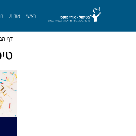
לתוכן
ראשי
אודות
חר
דף הב
טיפול BT