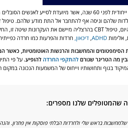
ד"ר אהרון בק, פסיכיאטר יהודי מארה"ב, פיתח שיטת טיפול ייחודית לפני 60 שנה, אשר מיו
הילדות שלהם וניסה אף להתחבר אל התת מודע שלהם. טיפול
מיושם שנים בכל העולם וזכה להכרה ולהצלחה רבה. נכון להיום, טיפול CBT בהרצליה מיישם את
ת, אלימות
ADHD
,
דיכאון,
חרדות והפרעות כמו חרדה כפייתית
ליה, המטפל מנתח את הסימפטומים והמחשבות והרגשות האוטומטיות, כ
ין מה הטריגר שגורם
להתקפי החרדה
להופיע.
על פי התיאו
וד בגוף ותחושותיו וייחוס של המשמעות הנכונה במקום 
ה שהמטופלים שלנו מספרים:
שלמחשבות בראש שלי ולחרדות הבלתי פוסקות אין פתרון. והנה 