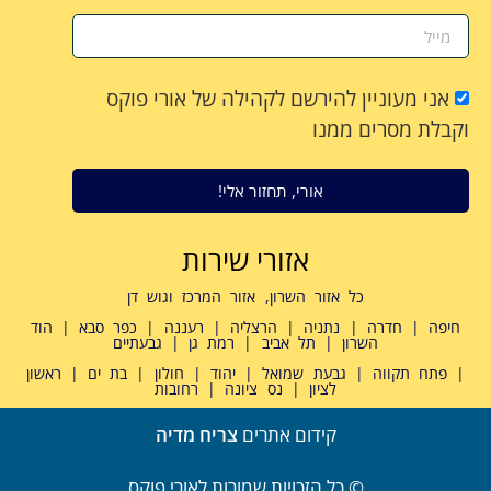
אני מעוניין להירשם לקהילה של אורי פוקס
וקבלת מסרים ממנו
אורי, תחזור אלי!
אזורי שירות
כל אזור השרון, אזור המרכז וגוש דן
חיפה | חדרה | נתניה | הרצליה | רעננה | כפר סבא | הוד
השרון | תל אביב | רמת גן | גבעתיים
| פתח תקווה | גבעת שמואל | יהוד | חולון | בת ים | ראשון
לציון | נס ציונה | רחובות
קידום אתרים
צריח מדיה
© כל הזכויות שמורות לאורי פוקס