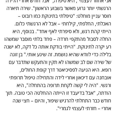
אני אחזור לעצמי", היא סיפרה, "אבל חודש אחרי הלידה
הרגשתי יותר גרוע מאשר בשבוע הראשון". שירה תיארה
חוסר עניין מוחלט: "טיפלתי בתינוקת כמו רובוט –
האכלתי, החלפתי, קילחתי – אבל לא הרגשתי כלום.
הייתי קהת רגש, ולא סיפרתי לאף אחד". בנוסף, היא
החלה לסבול מהתקפי חרדה – פחד בלתי מוסבר שמשהו
רע יקרה לתינוקת. "הייתי בודקת אותה כל דקה, לא ישנה
בלילה כדי לוודא שהיא נושמת. זה שיגע אותי." בן זוגה
של שירה שם לב שמשהו לא תקין והתעקש שתדבר עם
רופא. היא הגיעה לפסיכיאטר דרך קופת החולים,
אובחנה עם דיכאון אחרי לידה והתחילה טיפול תרופתי
ורגשי. "היה לי קשה לקחת תרופה בהתחלה", היא
הודתה, "אבל בדיעבד זו הייתה ההחלטה הכי טובה. תוך
חודש כבר התחלתי להרגיש שיפור, והיום – חצי שנה
אחרי – חזרתי לעצמי לגמרי".