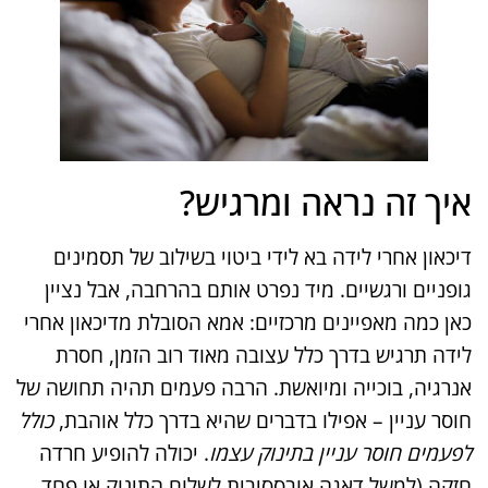
איך זה נראה ומרגיש?
דיכאון אחרי לידה בא לידי ביטוי בשילוב של תסמינים
גופניים ורגשיים. מיד נפרט אותם בהרחבה, אבל נציין
כאן כמה מאפיינים מרכזיים: אמא הסובלת מדיכאון אחרי
לידה תרגיש בדרך כלל עצובה מאוד רוב הזמן, חסרת
אנרגיה, בוכייה ומיואשת. הרבה פעמים תהיה תחושה של
חוסר עניין – אפילו בדברים שהיא בדרך כלל אוהבת,
כולל
לפעמים חוסר עניין בתינוק עצמו
. יכולה להופיע חרדה
חזקה (למשל דאגה אובססיבית לשלום התינוק או פחד