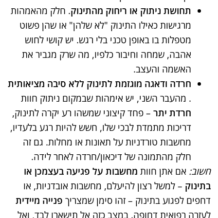
תחושת ניתוק או ריחוק מהתינוק​
. חלק מהאמהות
מרגישות כאילו התינוק "לא שלהן" או שהן פשוט
מטפלות בו באופן טכני בלי רגש. יש קושי לחוש
אהבה, שמחה וחיבור כלפיו, מה שרק מגביר את
האשמה והעצב.
חרדה ודאגה מוגזמת לתינוק ללא סיבה מציאותית
. מהעבר השני, יש אימהות שבמקום ניתוק חוות
חרדת יתר
– פחד קיצוני שמשהו רע יקרה לתינוק,
דריכות מתמדת לבכי שלו, חשש להיות רגע בלעדיו,
מחשבות טורדניות על תאונות או מחלות. גם זה
חלק מהתמונה של דיכאון/חרדה לאחר לידה.
חשוב:
אם אתן חוות
מחשבות על פגיעה בעצמכן או
בתינוק
– למשל רצון להיעלם, מחשבות אובדניות, או
דחפים לפגוע בתינוק – זהו סימן שמצריך
פנייה מיידית
לעזרה רפואית דחופה. במצב כזה אל תישארו לבד, ואל