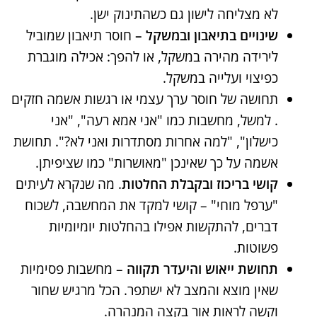
לא מצליחה לישון גם כשהתינוק ישן.
שינויים בתיאבון ובמשקל –
חוסר תיאבון שמוביל
לירידה מהירה במשקל, או להפך: אכילה מוגברת
כפיצוי ועלייה במשקל​.
תחושה של חוסר ערך עצמי או רגשות אשמה חזקים​
. למשל, מחשבות כמו "אני אמא רעה", "אני
כישלון", "למה אחרות מסתדרות ואני לא?". תחושת
אשמה על כך שאינכן "מאושרות" כמו שציפיתן.
קושי בריכוז ובקבלת החלטות​
. מה שנקרא לעיתים
"ערפל מוחי" – קושי למקד את המחשבה, לשכוח
דברים, להתקשות אפילו בהחלטות יומיומיות
פשוטות.
תחושת ייאוש והיעדר תקווה
– מחשבות פסימיות
שאין מוצא והמצב לא ישתפר​. הכל מרגיש שחור
וקשה לראות אור בקצה המנהרה.