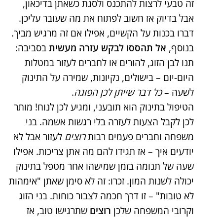
זה טבעי לרצות להתכנס ולסגת כשאתן בדיכאון,
אבל בדיוק אז חשוב לפתוח את מה שעובר עליכן.
דברו בכנות על הקשיים, אפילו אם זה מרגיש מביך.
בנוסף,
אל תהססו לבקש עזרה מעשית
בסביבה:
תנו לבן הזוג, להורים או לחברים לעזור במטלות
היום-יום – בישולים, נקיונות, שמירה על התינוק
לשעה –
כל דבר שייתן לכן הפוגה
​.
הטיפול בתינוק הוא תובעני, ומגיע לכן לנוח! מותר
לכן לקבל הצעות לעזרה בלי רגשות אשמה​. בני
משפחה וחברים פעמים רבות
רוצים
לעזור אבל לא
יודעים איך – אז תגידו להם מה אתן צריכות. אפילו
שעה של תנומה בזמן שמישהו אחר מטפל בתינוק
יכולה לשנות המון. זכרו: זה לא סימן שאתן "אימהות
לא טובות" – זו דרך חכמה לצבור כוחות. בני הזוג
וקרובי המשפחה שלכן
רוצים
שתרגישו טוב, אז