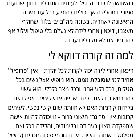
בהשוואה לדכדוך הרגיל, לעיתים מתחילים בתוך שבועות
ספורים מהלידה אך יכולים להופיע בכל עת בשנה
הראשונה לאחריה​. בשונה מה"בייבי בלוז" שחולף
מעצמו, דיכאון אחרי לידה לא נעלם בלי טיפול ועלול אף
להחמיר אם לא מקבלים עזרה​.
למה זה קורה דווקא לי
דיכאון אחרי לידה יכול לקרות לכל יולדת –
אין "פרופיל"
אחיד למי שסובלת ממנו
. הוא מופיע אצל נשים בכל
הגילים, בכל רקע אתני ובכל מצב כלכלי​. הוא עשוי
להתרחש גם לאחר לידה שנייה או שלישית, אפילו אם
בלידות קודמות האם לא חוותה שום קושי נפשי​. לעיתים
קרובות אין "טריגר" חיצוני ברור – זו יכולה להיות אישה
שתפקדה מצוין בעבודה ובלימודים, והלידה בכל זאת
מטלטלת אותה רגשית​. ישנם גורמי סיכון מוכרים (למשל