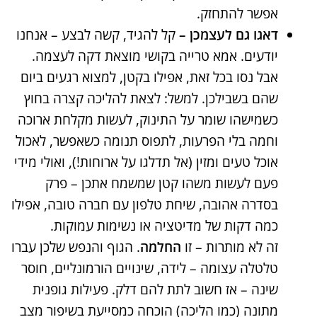
אפשר להתחזק.
דאגו גם לעצמכן –
קל להגיד, קשה לבצע – אנחנו
יודעים. אמא טרייה בקושי מוצאת דקה לעצמה.
אבל נסו בכל זאת, אפילו בקטן, למצוא רגעים ביום
שהם בשבילכן. למשל: לצאת להליכה קצרה בחוץ
כשמישהו שומר על התינוק, לעשות מקלחת ארוכה
וחמה בלי הפרעות, לתפוס תנומה כשאפשר, לאכול
אוכל טעים ומזין (אל תדלגו על ארוחות!), ואולי מידי
פעם לעשות משהו קטן שמשמח אתכן – פרק
בסדרה אהובה, שיחת טלפון עם חברה טובה, אפילו
כמה דקות של מדיטציה או נשימות עמוקות.
זה לא מותרות – זו
החלמה
. הגוף והנפש שלכן עברו
טלטלה עצומה – לידה, שינויים הורמונליים, חוסר
שינה – אז חשוב לתת להם דלק. פעילות גופנית
מתונה (כמו הליכה) הוכחה כמסייעת בשיפור מצב