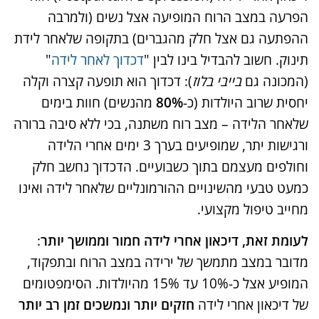
הפרעה במצב הרוח המופיעה אצל נשים (ולמרבה
ההפתעה גם אצל חלק מהגברים) בתקופה שלאחר לידת
תינוק. חשוב להבדיל בינו לבין "
דכדוך לאחר לידה
"
(המכונה גם
בייבי בלוז
): דכדוך הוא תופעה קצרה וקלה
יחסית שרוב היולדות (כ-
80%
מהנשים) חוות בימים
שלאחר הלידה – מצב רוח משתנה, בכי ללא סיבה ברורה
ורגישות יתר, שמופיעים בערך 3 ימים אחרי הלידה
וחולפים מעצמם בתוך כשבועיים​. הדכדוך נחשב חלק
כמעט טבעי מהשינויים ההורמונליים שלאחר לידה ואינו
מחייב טיפול מקצועי​.
לעומת זאת, דיכאון אחרי לידה חמור וממושך יותר
:
מדובר במצב מתמשך של ירידה במצב הרוח ובתפקוד,
המופיע אצל כ-10% עד 15% מהיולדות​. הסימפטומים
של דיכאון אחרי לידה
חזקים יותר ונמשכים זמן רב יותר