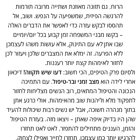
הרוח. גם תזונה מאוזנת ושתייה מרובה תורמות
להרגשה הפיזית, שמשפיעה על הנפש. ושוב, אל
תהססו לבקש עזרה כדי לאפשר את הדברים האלה
– בקשו מבני המשפחה זמן קבוע בכל יום/יומיים
שבו אתן
לא
עם התינוק, אלא עושות משהו לעצמכן
ללא הפרעה. זה ימלא את המצברים שלכן ויעזור לכן
לחזור לאימהות קצת יותר רעננות.
ולסיום פרק הטיפים, הכי חשוב:
דעו שיש תקווה!
דיכאון
אחרי לידה הוא
מצב זמני ובר-טיפול
. עם התמיכה
הנכונה והטיפול המתאים, רוב הנשים מצליחות לחזור
לתפקוד מלא וליהנות שוב מהאימהות​. אולי כרגע אתן
בתוך מנהרה חשוכה, אבל יש נשים רבות שיכולות להעיד
שהן היו בדיוק איפה שאתן – ויצאו מזה. בעזרת הטיפול
והזמן, העננים מתחילים להתפזר. לאט לאט תחזרו
להרגיש יותר כמו עצמכן, תחזרו לחייך ואפילו לצחוק,