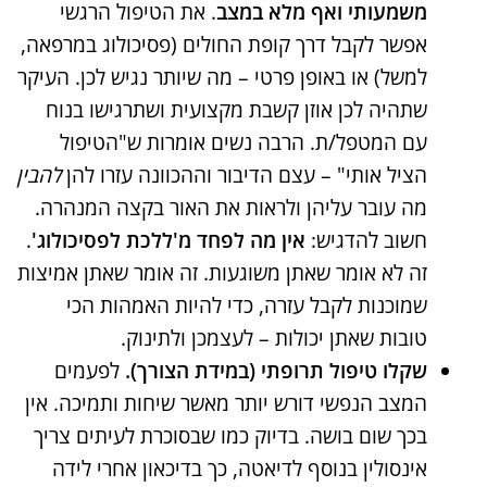
משמעותי ואף מלא במצב
​. את הטיפול הרגשי
אפשר לקבל דרך קופת החולים (פסיכולוג במרפאה,
למשל) או באופן פרטי – מה שיותר נגיש לכן. העיקר
שתהיה לכן אוזן קשבת מקצועית ושתרגישו בנוח
עם המטפל/ת. הרבה נשים אומרות ש"הטיפול
הציל אותי" – עצם הדיבור וההכוונה עזרו להן
להבין
מה עובר עליהן ולראות את האור בקצה המנהרה.
חשוב להדגיש:
אין מה לפחד מ'ללכת לפסיכולוג'
.
זה לא אומר שאתן משוגעות. זה אומר שאתן אמיצות
שמוכנות לקבל עזרה, כדי להיות האמהות הכי
טובות שאתן יכולות – לעצמכן ולתינוק.
שקלו טיפול תרופתי (במידת הצורך).
לפעמים
המצב הנפשי דורש יותר מאשר שיחות ותמיכה. אין
בכך שום בושה. בדיוק כמו שבסוכרת לעיתים צריך
אינסולין בנוסף לדיאטה, כך בדיכאון אחרי לידה