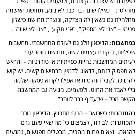
לפעמים יש עצבנות קיצונית, ולפעמים קהות רגשית
מוחלטת – כאילו שום דבר כבר לא נוגע. תחושת האשמה
מחלחלת גם כשאין לה הצדקה, ונוצרת תחושת כישלון
פנימי – "אני לא מספיק", "אני תקוע", "אני לא שווה".
במחשבות:
הדיכאון זולג גם לעולם המחשבתי. מחשבות
שליליות, ביקורת עצמית קשה, תחושת חוסר ערך.
לעיתים המחשבות נהיות כפייתיות או טורדניות – והראש
לא מפסיק לנתח, לדאוג, לדמיין תרחישים קשים. יש קושי
להתרכז, לקבל החלטות או אפילו לקרוא פסקה שלמה
בלי לאבד את החוט. ולפעמים, מגיעה גם המחשבה
הקשה מכל – ש"עדיף כבר לוותר".
בהתנהגות:
כשכואב – הגוף מתכווץ. הדיכאון גורם
להסתגרות, לבידוד, לצמצום כל מה שאי פעם גרם
להנאה. יוצאים פחות מהבית, מבטלים מפגשים, נמנעים